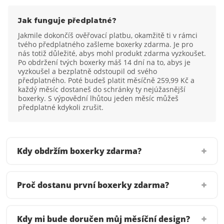
Jak funguje předplatné?
Jakmile dokončíš ověřovací platbu, okamžitě ti v rámci
tvého předplatného zašleme boxerky zdarma. Je pro
nás totiž důležité, abys mohl produkt zdarma vyzkoušet.
Po obdržení tvých boxerky máš 14 dní na to, abys je
vyzkoušel a bezplatně odstoupil od svého
předplatného. Poté budeš platit měsíčně 259,99 Kč a
každý měsíc dostaneš do schránky ty nejúžasnější
boxerky. S výpovědní lhůtou jeden měsíc můžeš
předplatné kdykoli zrušit.
Kdy obdržím boxerky zdarma?
Proč dostanu první boxerky zdarma?
Kdy mi bude doručen můj měsíční design?