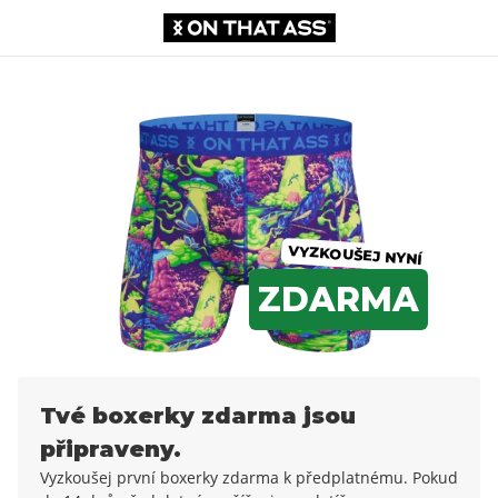
Boxerky
0,00 KČ
259,99 Kč
VYZKOUŠEJ NYNÍ
ZDARMA
Tvé boxerky zdarma jsou
připraveny.
Vyzkoušej první boxerky zdarma k předplatnému. Pokud