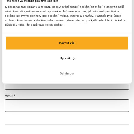
Tato webová stránka používá cookies
Křestní jméno*
Příjmení*
K personalizaci obsahu a reklam, poskytování funkcí sociálních médií a analýze naší
návštěvnosti využíváme soubory cookie. Informace o tom, jak náš web používáte,
sdílíme se svými partnery pro sociální média, inzerci a analýzy. Partneři tyto údaje
mohou zkombinovat s dalšími informacemi, které jste jim poskytli nebo které získali v
Země
důsledku toho, že používáte jejich služby.
Povolit vše
Zadej své údaje.
Upravit
Tímto si vytvoříš účet a obdržíš svůj první boxerky zdarma.
E-Mail*
Odmítnout
Heslo*