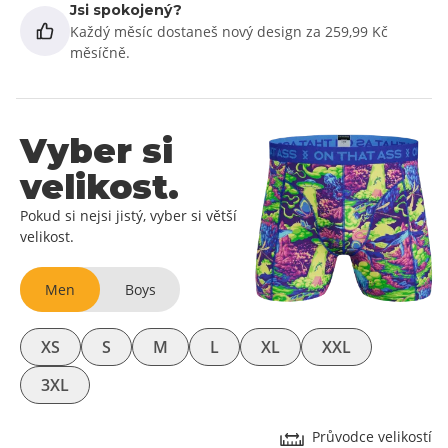
Jsi spokojený?
Každý měsíc dostaneš nový design za 259,99 Kč
měsíčně.
Vyber si
velikost.
Pokud si nejsi jistý, vyber si větší
velikost.
Men
Boys
XS
S
M
L
XL
XXL
3XL
Průvodce velikostí