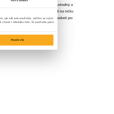
Více o cookies
Je vyrobeno z kvalitní bavlny a nabízí pohodlný a
ky decentnímu logu na levé straně hrudi lze tričko
t s jakýmkoli oblečením, ať už se rozhodneš pro
tom, jak náš web používáte, sdílíme se svými
é získali v důsledku toho, že používáte jejich
tovní vzhled.
Povolit vše