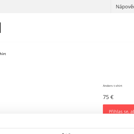
Nápověd
hirt
Anders t-shirt
75 €
Přihlas se, a
Tričko Anders je 