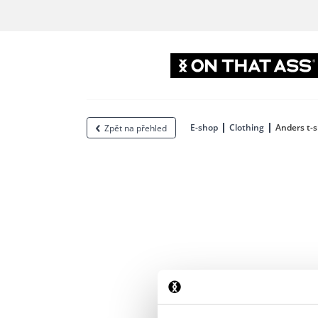
E-shop
Clothing
Anders t-s
Zpět na přehled