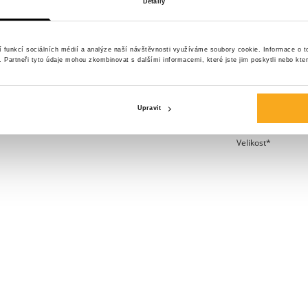
Detaily
ve tvém šatníku. 
prodyšný střih. Dí
snadno kombinova
í funkcí sociálních médií a analýze naší návštěvnosti využíváme soubory cookie. Informace o 
y. Partneři tyto údaje mohou zkombinovat s dalšími informacemi, které jste jim poskytli nebo kter
ležérní nebo spor
Barva:
Upravit
Velikost*