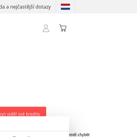
a a nejčastější dotazy
bys viděl své kredity
nadčasový základní kousek, který by neměl chybět