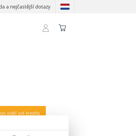
a a nejčastější dotazy
bys viděl své kredity