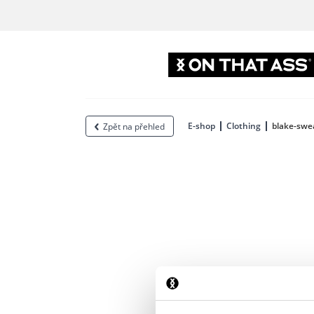
E-shop
Clothing
blake-swe
Zpět na přehled