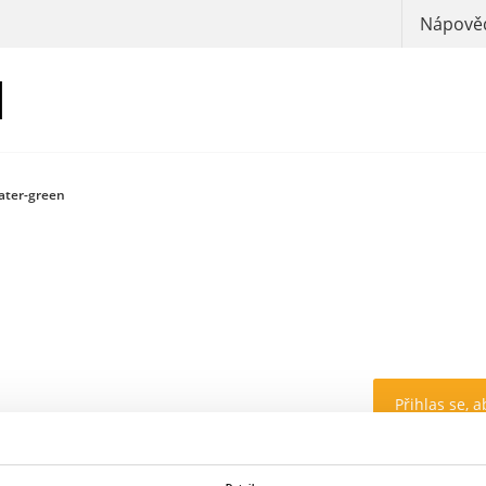
Nápověd
ater-green
Přihlas se, a
Barva: