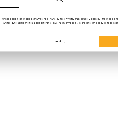
Detaily
Velikost*
í funkcí sociálních médií a analýze naší návštěvnosti využíváme soubory cookie. Informace o 
y. Partneři tyto údaje mohou zkombinovat s dalšími informacemi, které jste jim poskytli nebo kter
Upravit