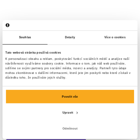
Souhlas
Detaily
Více o cookies
Tato webová stránka používá cookies
K personalizaci obsahu a reklam, poskytování funkcí sociálních médií a analýze naší
návštěvnosti využíváme soubory cookie. Informace o tom, jak náš web používáte,
sdílíme se svými partnery pro sociální média, inzerci a analýzy. Partneři tyto údaje
mohou zkombinovat s dalšími informacemi, které jste jim poskytli nebo které získali v
důsledku toho, že používáte jejich služby.
Povolit vše
Upravit
Luan t-shirt
Odmítnout
75 €