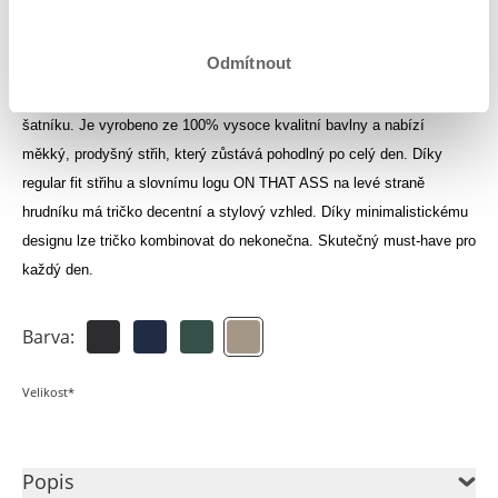
Přihlas se, abys viděl své kredity
Odmítnout
Tričko Luan je nadčasový základ, který by neměl chybět v žádném
šatníku. Je vyrobeno ze 100% vysoce kvalitní bavlny a nabízí
měkký, prodyšný střih, který zůstává pohodlný po celý den. Díky
regular fit střihu a slovnímu logu ON THAT ASS na levé straně
hrudníku má tričko decentní a stylový vzhled. Díky minimalistickému
designu lze tričko kombinovat do nekonečna. Skutečný must-have pro
každý den.
Barva:
Velikost*
Popis