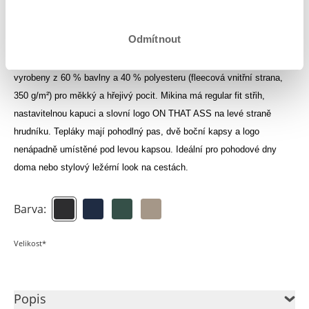
Přihlas se, abys viděl své kredity
Odmítnout
Ocean Sweatsuit se skládá z mikiny s kapucí a tepláků, které jsou
vyrobeny z 60 % bavlny a 40 % polyesteru (fleecová vnitřní strana,
350 g/m²) pro měkký a hřejivý pocit. Mikina má regular fit střih,
nastavitelnou kapuci a slovní logo ON THAT ASS na levé straně
hrudníku. Tepláky mají pohodlný pas, dvě boční kapsy a logo
nenápadně umístěné pod levou kapsou. Ideální pro pohodové dny
doma nebo stylový ležérní look na cestách.
Barva:
Velikost*
Popis