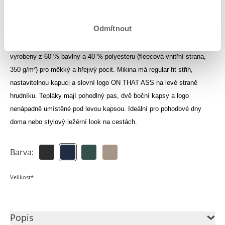
Přihlas se, abys viděl své kredity
Odmítnout
Ocean Sweatsuit se skládá z mikiny s kapucí a tepláků, které jsou
vyrobeny z 60 % bavlny a 40 % polyesteru (fleecová vnitřní strana,
350 g/m²) pro měkký a hřejivý pocit. Mikina má regular fit střih,
nastavitelnou kapuci a slovní logo ON THAT ASS na levé straně
hrudníku. Tepláky mají pohodlný pas, dvě boční kapsy a logo
nenápadně umístěné pod levou kapsou. Ideální pro pohodové dny
doma nebo stylový ležérní look na cestách.
Barva:
Velikost*
Popis