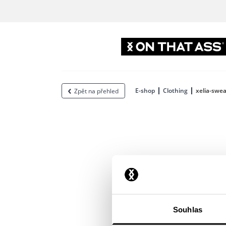
E-shop
Clothing
xelia-swea
Zpět na přehled
Souhlas