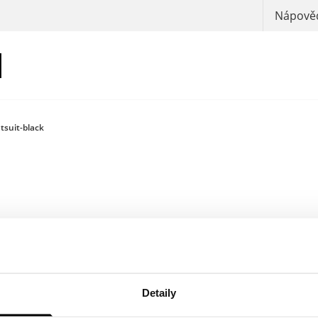
Nápověd
tsuit-black
Přihlas se, a
Detaily
Barva: