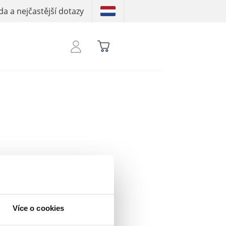
a a nejčastější dotazy
bys viděl své kredity
Více o cookies