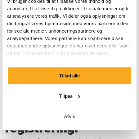
Vi bruger cookies til at tilpasse vores indhold og
For at gøre dette opretter du kontoen og modtager din gratis
annoncer, til at vise dig funktioner til sociale medier og til
første boxershorts.
at analysere vores trafik. Vi deler også oplysninger om
Fornavn*
Efternavn*
din brug af vores hjemmeside med vores partnere inden
for sociale medier, annonceringspartnere og
analysepartnere. Vores partnere kan kombinere disse
E-mailadresse*
data med andre oplysninger, du har givet dem, eller som
de har indsamlet fra din brug af deres tjenester.
Adgangskode*
Tillad alle
Land
Tilpas
Fuldfør din
Afvis
registrering.