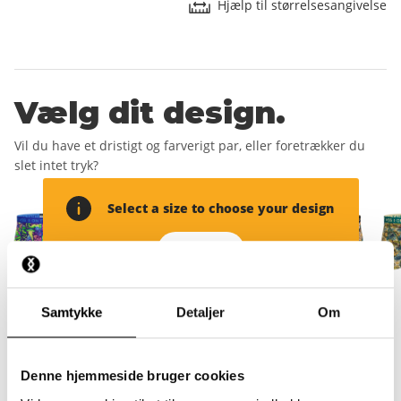
Hjælp til størrelsesangivelse
Vælg dit design.
Vil du have et dristigt og farverigt par, eller foretrækker du
slet intet tryk?
Select a size to choose your design
Add size
Samtykke
Detaljer
Om
Tilføj din
leveringsadresse.
Denne hjemmeside bruger cookies