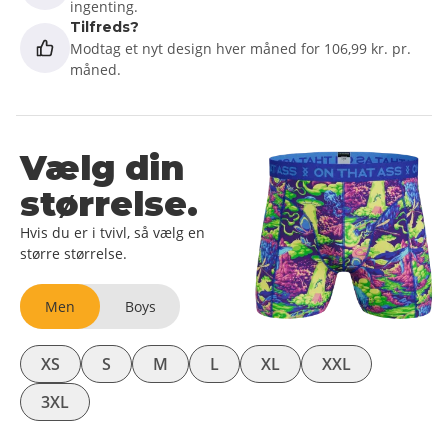
ingenting.
Tilfreds?
Modtag et nyt design hver måned for 106,99 kr. pr.
måned.
Vælg din
størrelse.
Hvis du er i tvivl, så vælg en
større størrelse.
Men
Boys
XS
S
M
L
XL
XXL
3XL