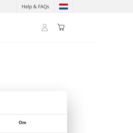
Help & FAQs
t se dine kreditter
Om