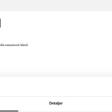
elia-sweatsuit-black
Log ind for a
Detaljer
Farve: