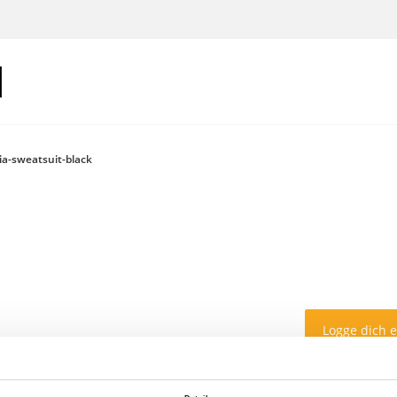
ia-sweatsuit-black
Logge dich 
Farbe: