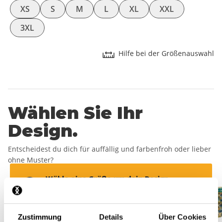
XS
S
M
L
XL
XXL
3XL
Hilfe bei der Größenauswahl
Wählen Sie Ihr
Design.
Entscheidest du dich für auffällig und farbenfroh oder lieber
ohne Muster?
Wähle eine Größe um dein Design
auszusuchen
Größe hinzufügen
Zustimmung
Details
Über Cookies