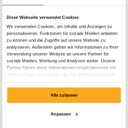
Diese Webseite verwendet Cookies
Gib bitte deine
Wir verwenden Cookies, um Inhalte und Anzeigen zu
Lieferadresse ein.
personalisieren, Funktionen für soziale Medien anbieten
zu können und die Zugriffe auf unsere Website zu
Hier erstellst du deinen Account und erhältst deine gratis
analysieren. Außerdem geben wir Informationen zu Ihrer
erstes boxershorts.
Verwendung unserer Website an unsere Partner für
soziale Medien, Werbung und Analysen weiter. Unsere
Vorname*
Nachname*
Partner führen diese Informationen möglicherweise mit
weiteren Daten zusammen, die Sie ihnen bereitgestellt
Email*
haben oder die sie im Rahmen Ihrer Nutzung der Dienste
gesammelt haben.
Alle zulassen
Passwort*
Anpassen
Land