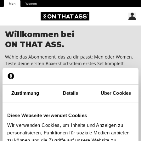
Men
Women
Willkommen bei
ON THAT ASS.
Wähle das Abonnement, das zu dir passt: Men oder Women.
Teste deine ersten Boxershorts/dein erstes Set komplett
gratis. Danach erhältst du jeden Monat eine tolle
Überraschung in deinen Briefkasten. Jederzeit mit einer
Kündigungsfrist von einem Monat kündbar. We dare you to
wear it!
Zustimmung
Details
Über Cookies
Diese Webseite verwendet Cookies
Wir verwenden Cookies, um Inhalte und Anzeigen zu
personalisieren, Funktionen für soziale Medien anbieten
zu können und die Zugriffe auf unsere Website zu