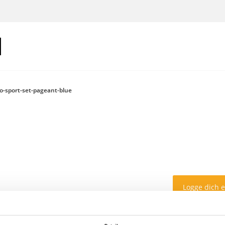
o-sport-set-pageant-blue
Logge dich 
Farbe: