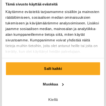
Sähköposti*
Tämä sivusto käyttää evästeitä
Käytämme evästeitä tarjoamamme sisällön ja mainosten
räätälöimiseen, sosiaalisen median ominaisuuksien
Salasana*
tukemiseen ja kävijämäärämme analysoimiseen. Lisäksi
jaamme sosiaalisen median, mainosalan ja analytiikka-
alan kumppaneillemme tietoja siitä, miten käytät
sivustoamme. Kumppanimme voivat yhdistää näitä
tietoja muihin tietoihin, joita olet antanut heille tai joita on
Lisää
kerätty, kun olet käyttänyt heidän palvelujaan.
toimitusosoitteesi.
Salli kaikki
Minne voimme toimittaa ilmaiset bokserisi?
Etunimi*
Sukunimi*
Muokkaa
Maa
Kiellä