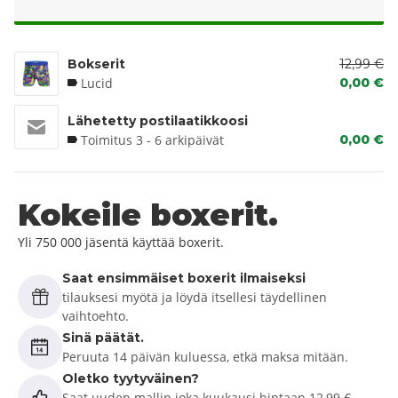
Bokserit
12,99 €
Lucid
0,00 €
Lähetetty postilaatikkoosi
Toimitus 3 - 6 arkipäivät
0,00 €
Kokeile boxerit.
Yli 750 000 jäsentä käyttää boxerit.
Saat ensimmäiset boxerit ilmaiseksi
tilauksesi myötä ja löydä itsellesi täydellinen
vaihtoehto.
Sinä päätät.
Peruuta 14 päivän kuluessa, etkä maksa mitään.
Oletko tyytyväinen?
Saat uuden mallin joka kuukausi hintaan 12,99 €