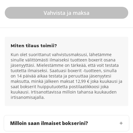
Vahvista ja maksa
Miten tilaus toimii?
Kun olet suorittanut vahvistusmaksusi, lähetämme
sinulle välittömästi ilmaiseksi tuotteen boxerit osana
jäsenyyttäsi. Mielestämme on tärkeää, että voit testata
tuotetta ilmaiseksi. Saatuasi boxerit -tuotteen, sinulla
on 14 päivää aikaa testata ja peruuttaa jäsenyytesi
maksutta, minkä jälkeen maksat 12,99 € joka kuukausi ja
saat bokserit huipputuotetta postilaatikkoosi joka
kuukausi. Irtisanottavissa milloin tahansa kuukauden
irtisanomisajalla.
Milloin saan ilmaiset bokserini?