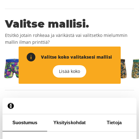
Valitse mallisi.
Etsitkö jotain rohkeaa ja värikästä vai valitsetko mielummin
mallin ilman printtiä?
Valitse koko valitaksesi mallisi
Lisää koko
Täytä tietosi
pikaisesti.
Suostumus
Yksityiskohdat
Tietoja
Näin voit luoda tilisi ja saada ensimmäisen ilmaisen boxerit.