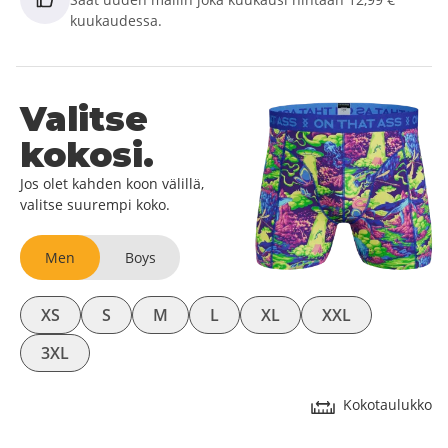
kuukaudessa.
Valitse
kokosi.
Jos olet kahden koon välillä,
valitse suurempi koko.
Men
Boys
XS
S
M
L
XL
XXL
3XL
Kokotaulukko