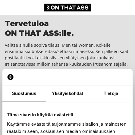
Tervetuloa
ON THAT ASS:lle.
Valitse sinulle sopiva tilaus: Men tai Women. Kokeile
ensimmäisiä boksereitasi/settiäsi ilmaiseksi. Sen jälkeen saat
postilaatikkoosi eksklusiivisen yllätyksen joka kuukausi.
Irtisanottavissa milloin tahansa kuukauden irtisanomisajalla.
We dare you to wear it!
Suostumus
Yksityiskohdat
Tietoja
Tämä sivusto käyttää evästeitä
Käytämme evästeitä tarjoamamme sisällön ja mainosten
räätälöimiseen, sosiaalisen median ominaisuuksien