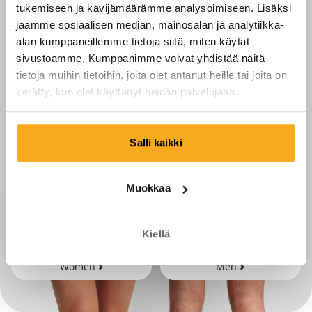
tukemiseen ja kävijämäärämme analysoimiseen. Lisäksi
jaamme sosiaalisen median, mainosalan ja analytiikka-
alan kumppaneillemme tietoja siitä, miten käytät
sivustoamme. Kumppanimme voivat yhdistää näitä
tietoja muihin tietoihin, joita olet antanut heille tai joita on
kerätty, kun olet käyttänyt heidän palvelujaan.
Salli kaikki
Muokkaa
Kiellä
Women
Men