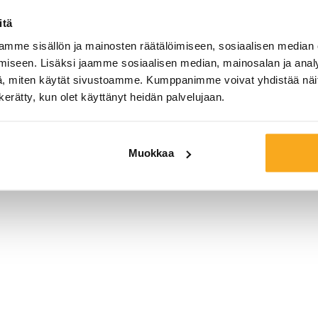
korkealaatuisesta
itä
hengittävän istuv
mme sisällön ja mainosten räätälöimiseen, sosiaalisen median
istuvuutensa ja 
iseen. Lisäksi jaamme sosiaalisen median, mainosalan ja analy
ansiosta siinä on 
, miten käytät sivustoamme. Kumppanimme voivat yhdistää näitä t
ansiosta T-paitaa 
n kerätty, kun olet käyttänyt heidän palvelujaan.
have.
Väri:
Muokkaa
Koko*