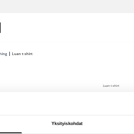
hing
Luan t-shirt
Luan t-shirt
75 €
Kirjaudu sis
Yksityiskohdat
Luan T-paita on 