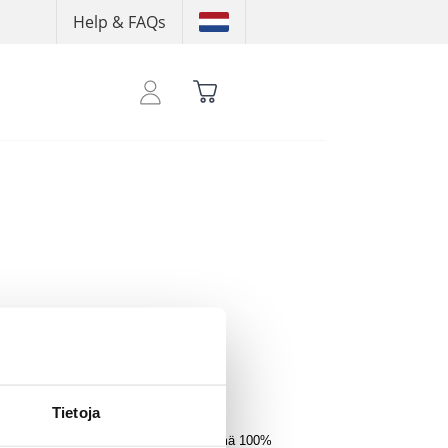
Help & FAQs
ään nähdäksesi pisteesi
Tietoja
joka vaatekaapin ajaton perusvaate. Tämä 100%