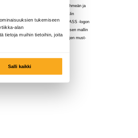
 puuvillasta valmistettu paita tarjoaa pehmeän ja
uuden, joka säilyy koko päivän. Normaalin
 ominaisuuksien tukemiseen
vasemmassa rinnassa olevan ON THAT ASS -logon
tiikka-alan
hienostunut ja tyylikäs ilme. Minimalistisen mallin
ietoja muihin tietoihin, joita
voi yhdistää loputtomasti. Todellinen arjen must-
Salli kaikki