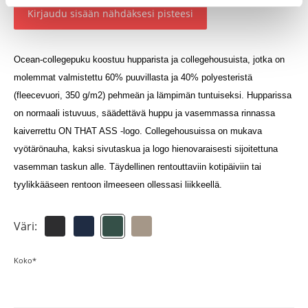
Kirjaudu sisään nähdäksesi pisteesi
Ocean-collegepuku koostuu hupparista ja collegehousuista, jotka on
molemmat valmistettu 60% puuvillasta ja 40% polyesteristä
(fleecevuori, 350 g/m2) pehmeän ja lämpimän tuntuiseksi. Hupparissa
on normaali istuvuus, säädettävä huppu ja vasemmassa rinnassa
kaiverrettu ON THAT ASS -logo. Collegehousuissa on mukava
vyötärönauha, kaksi sivutaskua ja logo hienovaraisesti sijoitettuna
vasemman taskun alle. Täydellinen rentouttaviin kotipäiviin tai
tyylikkääseen rentoon ilmeeseen ollessasi liikkeellä.
Väri:
Koko*