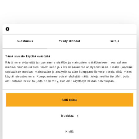
Suostumus
Yksityiskohdat
Tietoja
Tämä sivusto käyttää evästeitä
Käytämme evästeitä tarjoamamme sisällön ja mainosten räätälöimiseen, sosiaalisen
median ominaisuuksien tukemiseen ja kävijämäärämme analysoimiseen. Lisäksi jaamme
sosiaalisen median, mainosalan ja analytiikka-alan kumppaneillemme tietoja siitä, miten
käytät sivustoamme. Kumppanimme voivat yhdistää näitä tietoja muihin tietoihin, joita
olet antanut heille tai joita on kerätty, kun olet käyttänyt heidän palvelujaan.
Salli kaikki
Muokkaa
Ocean sweatsuit
200 €
Kiellä