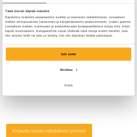
Tämä sivusto käyttää evästeitä
Käytämme evästeitä tarjoamamme sisällön ja mainosten räätälöimiseen, sosiaalisen
median ominaisuuksien tukemiseen ja kävijämäärämme analysoimiseen. Lisäksi jaamme
sosiaalisen median, mainosalan ja analytiikka-alan kumppaneillemme tietoja siitä, miten
käytät sivustoamme. Kumppanimme voivat yhdistää näitä tietoja muihin tietoihin, joita
olet antanut heille tai joita on kerätty, kun olet käyttänyt heidän palvelujaan.
Salli kaikki
Muokkaa
Kiellä
Kirjaudu sisään nähdäksesi pisteesi