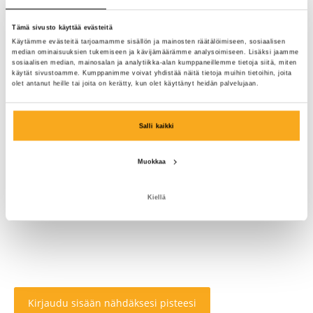
Tämä sivusto käyttää evästeitä
Käytämme evästeitä tarjoamamme sisällön ja mainosten räätälöimiseen, sosiaalisen
median ominaisuuksien tukemiseen ja kävijämäärämme analysoimiseen. Lisäksi jaamme
sosiaalisen median, mainosalan ja analytiikka-alan kumppaneillemme tietoja siitä, miten
käytät sivustoamme. Kumppanimme voivat yhdistää näitä tietoja muihin tietoihin, joita
olet antanut heille tai joita on kerätty, kun olet käyttänyt heidän palvelujaan.
Salli kaikki
Muokkaa
Kiellä
Kirjaudu sisään nähdäksesi pisteesi