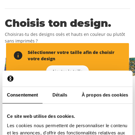
Choisis ton design.
Choisiras-tu des designs osés et hauts en couleur ou plutôt
sans imprimés ?
Sélectionner votre taille afin de choisir
votre design
Ajouter la taille
Consentement
Détails
À propos des cookies
Ajoute ton adresse de
livraison.
Ce site web utilise des cookies.
Crée ton compte pour recevoir ton premier boxer gratuit.
Les cookies nous permettent de personnaliser le contenu
et les annonces, d'offrir des fonctionnalités relatives aux