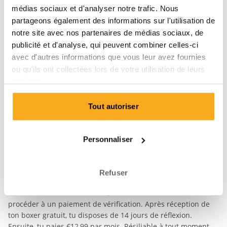
Prénom*
Nom de famille*
médias sociaux et d'analyser notre trafic. Nous
partageons également des informations sur l'utilisation de
notre site avec nos partenaires de médias sociaux, de
Email*
publicité et d'analyse, qui peuvent combiner celles-ci
avec d'autres informations que vous leur avez fournies
ou qu'ils ont collectées lors de votre utilisation de leurs
Mot de passe*
services.
Tout autoriser
Pays
Personnaliser
Finalise ton
inscription.
Refuser
Pour valider ton abonnement, nous te demandons de
procéder à un paiement de vérification. Après réception de
ton boxer gratuit, tu disposes de 14 jours de réflexion.
Ensuite, tu paies
€12,99
par mois. Résiliable à tout moment