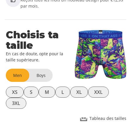
par mois.
Choisis ta
taille
En cas de doute, opte pour la
taille supérieure.
Men
Boys
XS
S
M
L
XL
XXL
3XL
Tableau des tailles