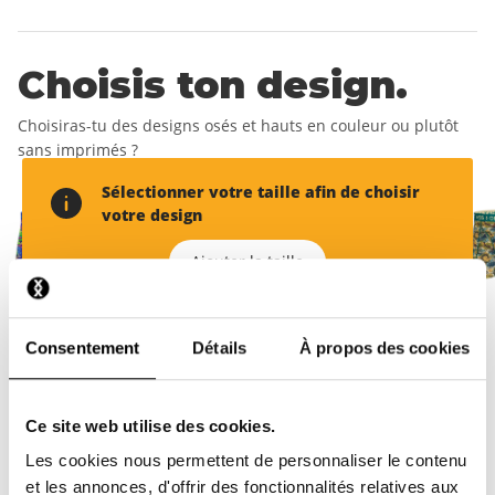
Choisis ton design.
Choisiras-tu des designs osés et hauts en couleur ou plutôt
sans imprimés ?
Sélectionner votre taille afin de choisir
votre design
Ajouter la taille
Consentement
Détails
À propos des cookies
Ajoute ton adresse de
livraison.
Ce site web utilise des cookies.
Crée ton compte pour recevoir ton premier boxer gratuit.
Les cookies nous permettent de personnaliser le contenu
et les annonces, d'offrir des fonctionnalités relatives aux