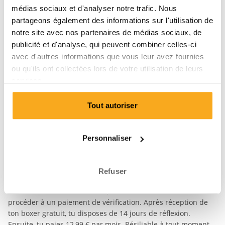
Prénom*
Nom de famille*
médias sociaux et d'analyser notre trafic. Nous
partageons également des informations sur l'utilisation de
notre site avec nos partenaires de médias sociaux, de
Email*
publicité et d'analyse, qui peuvent combiner celles-ci
avec d'autres informations que vous leur avez fournies
ou qu'ils ont collectées lors de votre utilisation de leurs
Mot de passe*
services.
Tout autoriser
Pays
Personnaliser
Finalise ton
inscription.
Refuser
Pour valider ton abonnement, nous te demandons de
procéder à un paiement de vérification. Après réception de
ton boxer gratuit, tu disposes de 14 jours de réflexion.
Ensuite, tu paies
12,99 €
par mois. Résiliable à tout moment