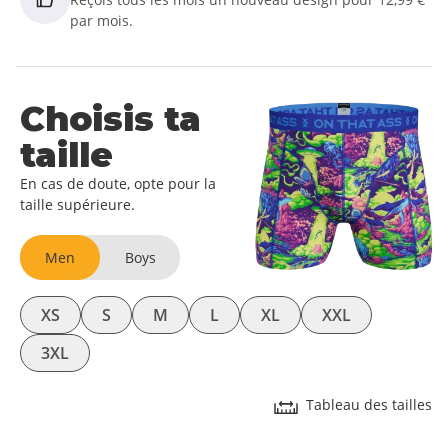
par mois.
Choisis ta
taille
En cas de doute, opte pour la
taille supérieure.
Men
Boys
XS
S
M
L
XL
XXL
3XL
Tableau des tailles