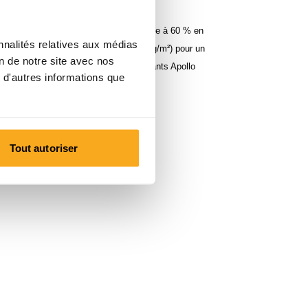
e une coupe droite et est confectionnée à 60 % en
nnalités relatives aux médias
n polyester (dos en tissu-éponge, 300 g/m²) pour un
on de notre site avec nos
onfortable. Combine-le avec le Sweatpants Apollo
 d'autres informations que
parfait.
Tout autoriser