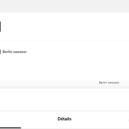
Berlin sweater
Berlin sweater
100 €
Connecte-toi
Détails
Un sweat-shirt av