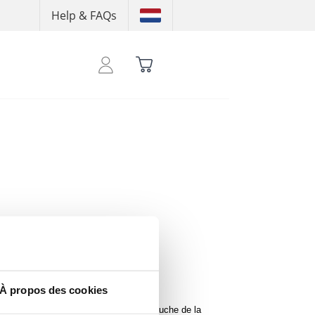
Help & FAQs
 pour consuslter tes crédits
À propos des cookies
ec le logo ON THAT ASS sur le côté gauche de la