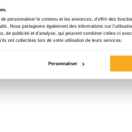
poitrine.
ies.
Ce modèle possèd
e personnaliser le contenu et les annonces, d'offrir des fonctio
coton et à 40 % e
rafic. Nous partageons également des informations sur l'utilisati
toucher doux et c
, de publicité et d'analyse, qui peuvent combiner celles-ci avec
pour un ensemble 
ils ont collectées lors de votre utilisation de leurs services.
Couleur:
Personnaliser
Taille*