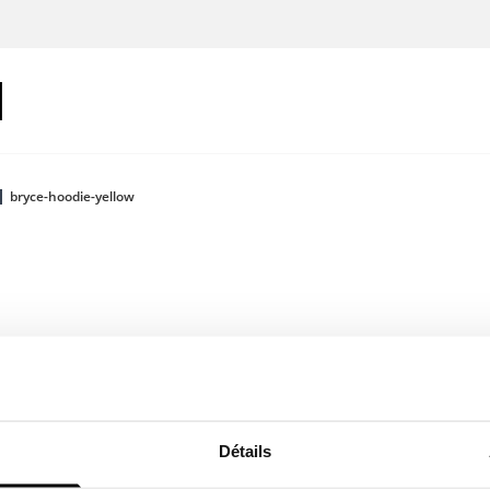
bryce-hoodie-yellow
Connecte-toi
Détails
Couleur: