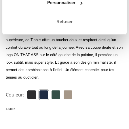
Personnaliser
Connecte-toi pour consuslter tes crédits
Refuser
Le T-shirt Luan est un incontournable intemporel que chaque garde-
robe se doit d'inclure. Confectionné à 100 % en coton de qualité
supérieure, ce T-shirt offre un toucher doux et respirant ainsi qu'un
confort durable tout au long de la journée. Avec sa coupe droite et son
logo ON THAT ASS sur le côté gauche de la poitrine, il possède un
look subtil, mais super stylé. Et grâce à son design minimaliste, il
permet des combinaisons à l'infini. Un élément essentiel pour tes
tenues au quotidien.
Couleur:
Taille*