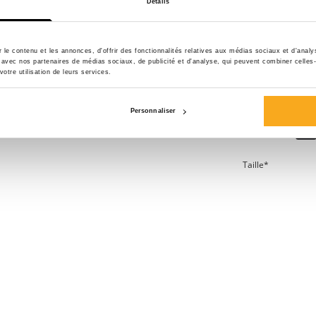
Détails
poitrine.
Ce modèle possèd
coton et à 40 % e
le contenu et les annonces, d'offrir des fonctionnalités relatives aux médias sociaux et d'anal
te avec nos partenaires de médias sociaux, de publicité et d'analyse, qui peuvent combiner celles
toucher doux et c
votre utilisation de leurs services.
pour un ensemble 
Personnaliser
Couleur:
Taille*