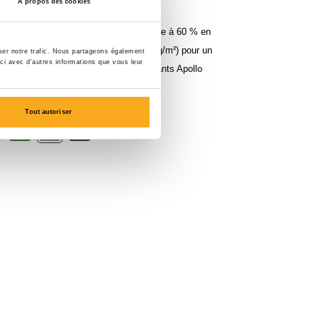
À propos des cookies
e une coupe droite et est confectionnée à 60 % en
n polyester (dos en tissu-éponge, 300 g/m²) pour un
yser notre trafic. Nous partageons également
-ci avec d'autres informations que vous leur
onfortable. Combine-le avec le Sweatpants Apollo
parfait.
Tout autoriser