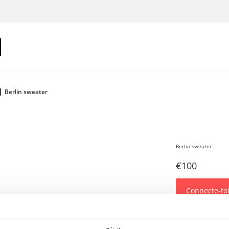
Berlin sweater
Berlin sweater
€100
Connecte-toi
Un sweat-shirt av