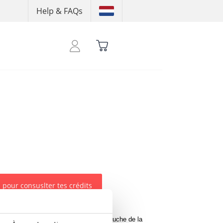
Help & FAQs
 pour consuslter tes crédits
ec le logo ON THAT ASS sur le côté gauche de la