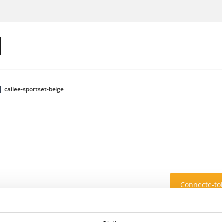
cailee-sportset-beige
Connecte-toi
Couleur: