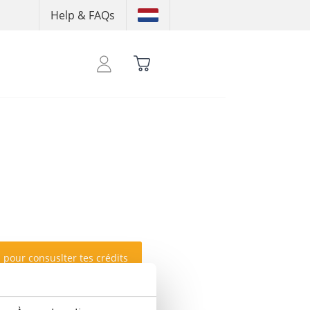
Help & FAQs
 pour consuslter tes crédits