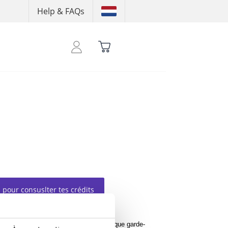
Help & FAQs
 pour consuslter tes crédits
st un incontournable intemporel que chaque garde-