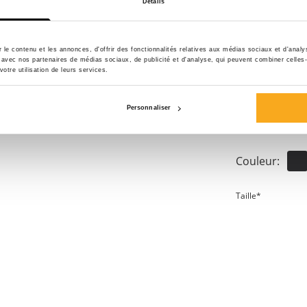
Détails
robe se doit d'inc
supérieure, ce T-s
confort durable to
le contenu et les annonces, d'offrir des fonctionnalités relatives aux médias sociaux et d'anal
te avec nos partenaires de médias sociaux, de publicité et d'analyse, qui peuvent combiner celles
logo ON THAT ASS 
votre utilisation de leurs services.
look subtil, mais 
permet des combin
Personnaliser
tenues au quotidi
Couleur:
Taille*