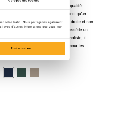
À propos des cookies
lure. Confectionné à 100 % en coton de qualité
hirt offre un toucher doux et respirant ainsi qu'un
ut au long de la journée. Avec sa coupe droite et son
yser notre trafic. Nous partageons également
-ci avec d'autres informations que vous leur
sur le côté gauche de la poitrine, il possède un
super stylé. Et grâce à son design minimaliste, il
aisons à l'infini. Un élément essentiel pour tes
Tout autoriser
en.