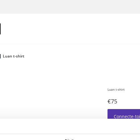
Luan t-shirt
Luan t-shirt
€75
Connecte-toi
Le T-shirt Luan e