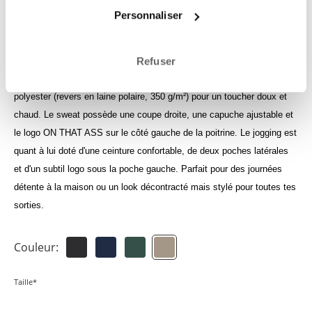
Connecte-toi pour consuslter tes crédits
Personnaliser
Refuser
Le survêtement Ocean se compose d'un sweat à capuche et d'un
jogging, tous deux confectionnés à 60 % en coton et à 40 % en
polyester (revers en laine polaire, 350 g/m²) pour un toucher doux et
chaud. Le sweat possède une coupe droite, une capuche ajustable et
le logo ON THAT ASS sur le côté gauche de la poitrine. Le jogging est
quant à lui doté d'une ceinture confortable, de deux poches latérales
et d'un subtil logo sous la poche gauche. Parfait pour des journées
détente à la maison ou un look décontracté mais stylé pour toutes tes
sorties.
Couleur:
Taille*