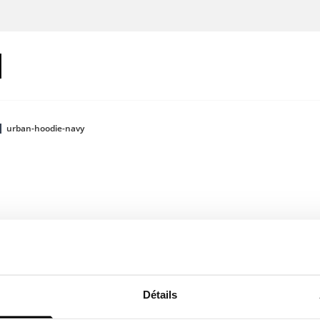
urban-hoodie-navy
Connecte-toi
Détails
Couleur: