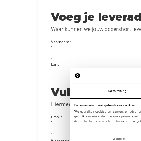
Voeg je leverad
Waar kunnen we jouw boxershort lev
Voornaam*
Land
Vul je gegevens
Toestemming
Hiermee maak je het account aan en on
Deze website maakt gebruik van cookies
We gebruiken cookies om content en adverten
Email*
gebruik van onze site met onze partners voor
die ze hebben verzameld op basis van uw geb
Weigeren
Wachtwoord*