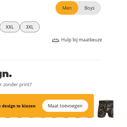
Men
Boys
XXL
3XL
Hulp bij maatkeuze
gn.
er zonder print?
Maat toevoegen
 design te kiezen