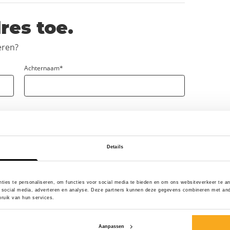
res toe.
eren?
Achternaam*
 in.
Details
tvang je je gratis eerste boxershort.
ties te personaliseren, om functies voor social media te bieden en om ons websiteverkeer te a
 social media, adverteren en analyse. Deze partners kunnen deze gegevens combineren met ander
ruik van hun services.
Aanpassen