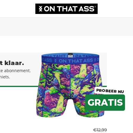
t klaar.
j je abonnement.
niets.
PROBEER NU
GRATIS
€12,99