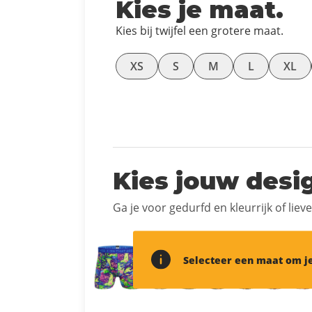
Kies je maat.
Kies bij twijfel een grotere maat.
XS
S
M
L
XL
Kies jouw desi
Ga je voor gedurfd en kleurrijk of liev
Selecteer een maat om je