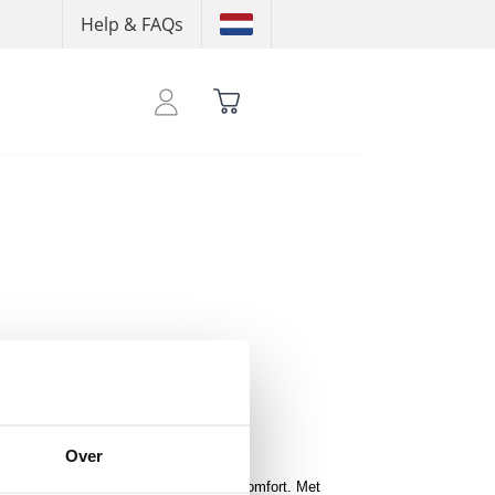
Help & FAQs
 shoptegoed te zien
Over
is jouw dagelijkse go-to voor stijl en comfort. Met