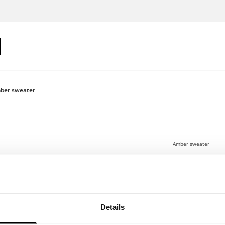
ber sweater
Amber sweater
€100
Log in om je
Details
De Amber sweater 