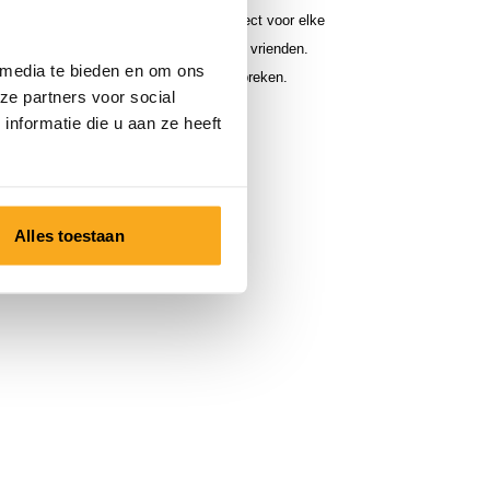
n relaxte pasvorm is deze sweater perfect voor elke
 een dag op kantoor tot een avond met vrienden.
 media te bieden en om ons
c die in geen enkele garderobe mag ontbreken.
ze partners voor social
nformatie die u aan ze heeft
Alles toestaan