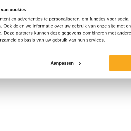
een regular fit e
 van cookies
back, 300 gsm) v
ent en advertenties te personaliseren, om functies voor social
de Apollo sweatpa
. Ook delen we informatie over uw gebruik van onze site met on
e. Deze partners kunnen deze gegevens combineren met andere i
Kleur:
erzameld op basis van uw gebruik van hun services.
Maat*
Aanpassen