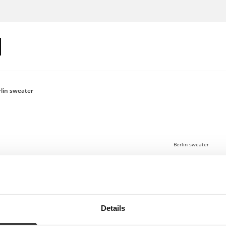
lin sweater
Berlin sweater
€100
Log in om je
Details
Sweatshirt met ON