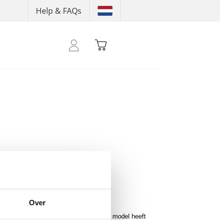
Help & FAQs
 shoptegoed te zien
Over
 THAT ASS logo op de linkerborst. Dit model heeft