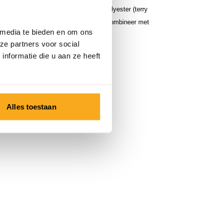
n is gemaakt van 60% katoen en 40% polyester (terry
oor een zachte en comfortabele feel. Combineer met
 media te bieden en om ons
nts voor de perfecte match.
ze partners voor social
nformatie die u aan ze heeft
Alles toestaan