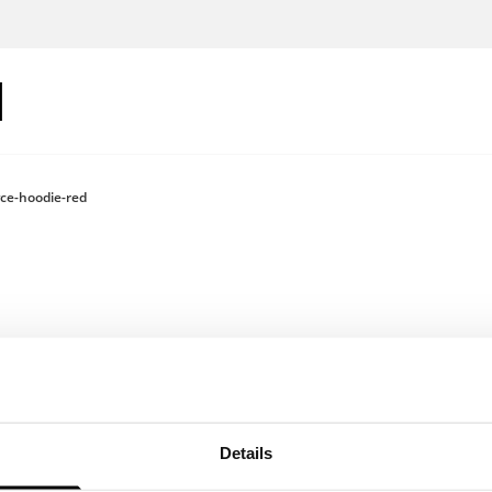
yce-hoodie-red
Log in om je
Details
Kleur: