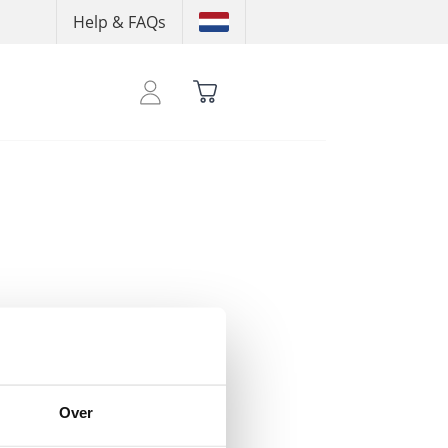
Help & FAQs
 shoptegoed te zien
Over