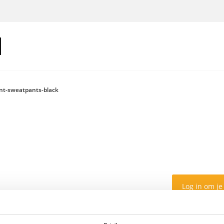
int-sweatpants-black
Log in om je
Kleur: