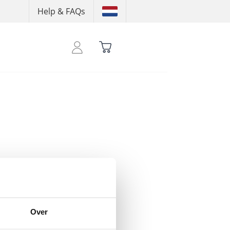
Help & FAQs
 shoptegoed te zien
Over