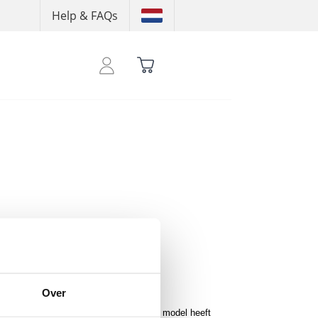
Help & FAQs
 shoptegoed te zien
Over
 THAT ASS logo op de linkerborst. Dit model heeft