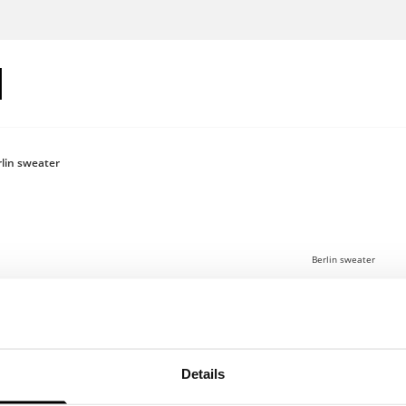
lin sweater
Berlin sweater
€100
Log in om je
Details
Sweatshirt met ON