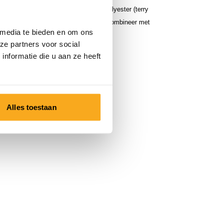
n is gemaakt van 60% katoen en 40% polyester (terry
oor een zachte en comfortabele feel. Combineer met
 media te bieden en om ons
nts voor de perfecte match.
ze partners voor social
nformatie die u aan ze heeft
Alles toestaan