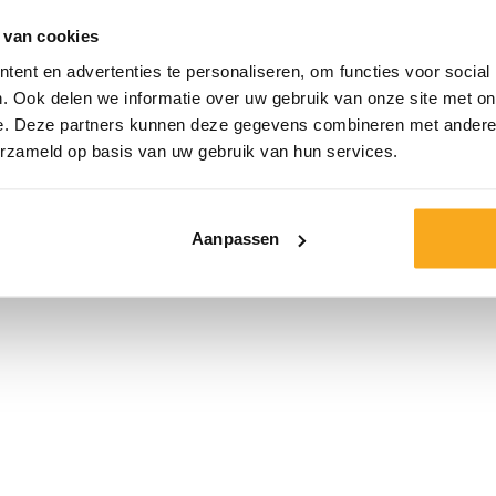
een regular fit e
 van cookies
back, 300 gsm) v
ent en advertenties te personaliseren, om functies voor social
de Apollo sweatpa
. Ook delen we informatie over uw gebruik van onze site met on
e. Deze partners kunnen deze gegevens combineren met andere i
Kleur:
erzameld op basis van uw gebruik van hun services.
Maat*
Aanpassen