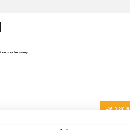
ake-sweater-navy
Log in om je
Kleur: