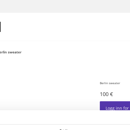
erlin sweater
Berlin sweater
100 €
Logg inn for
Genser med ON TH