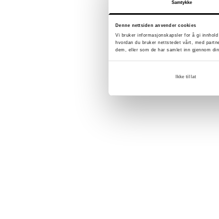
Samtykke
Denne nettsiden anvender cookies
Vi bruker informasjonskapsler for å gi innhol
hvordan du bruker nettstedet vårt, med partn
dem, eller som de har samlet inn gjennom din
Ikke tillat