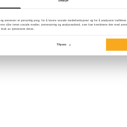
Detaljer
en normal passfor
(frottébakside, 3
med Apollo-joggeb
d og annonser et personlig preg, for å levere sosiale mediefunksjoner og for å analysere trafikke
erne våre innen sosiale medier, annonsering og analysearbeid, som kan kombinere den med annen i
 bruk av tjenestene deres.
Farge:
Tilpass
Størrelse*