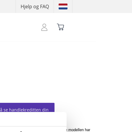
Hjelp og FAQ
 å se handlekreditten din
AT ASS-logo på venstre bryst. Denne modellen har