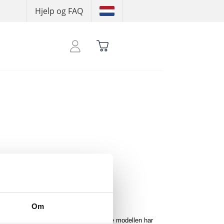
Hjelp og FAQ
 å se handlekreditten din
Om
AT ASS-logo på venstre bryst. Denne modellen har