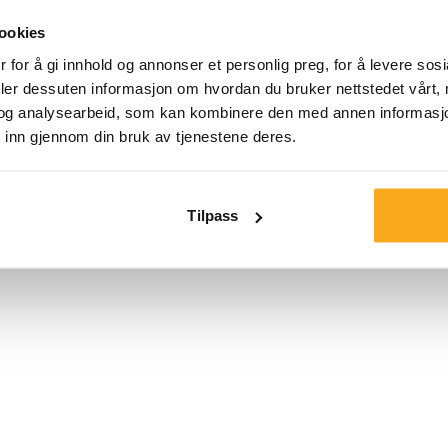
en normal passfor
ookies
(frottébakside, 3
 for å gi innhold og annonser et personlig preg, for å levere sos
med Apollo-joggeb
deler dessuten informasjon om hvordan du bruker nettstedet vårt,
og analysearbeid, som kan kombinere den med annen informasjon d
Farge:
 inn gjennom din bruk av tjenestene deres.
Størrelse*
Tilpass