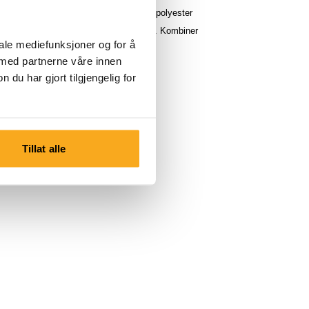
m og er laget av 60 % bomull og 40 % polyester
00 g/m²) for en myk og behagelig følelse. Kombiner
iale mediefunksjoner og for å
uksen for en perfekt match.
 med partnerne våre innen
u har gjort tilgjengelig for
Tillat alle