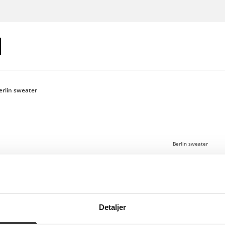
erlin sweater
Berlin sweater
100 €
Logg inn for
Detaljer
Genser med ON TH