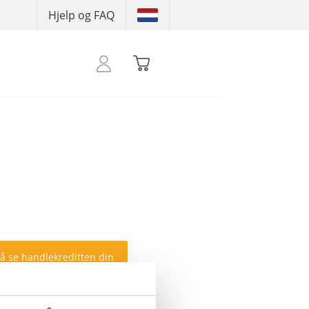
Hjelp og FAQ
 å se handlekreditten din