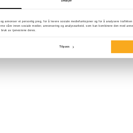
Detaljer
Størrelse*
d og annonser et personlig preg, for å levere sosiale mediefunksjoner og for å analysere trafikke
erne våre innen sosiale medier, annonsering og analysearbeid, som kan kombinere den med annen i
 bruk av tjenestene deres.
Tilpass