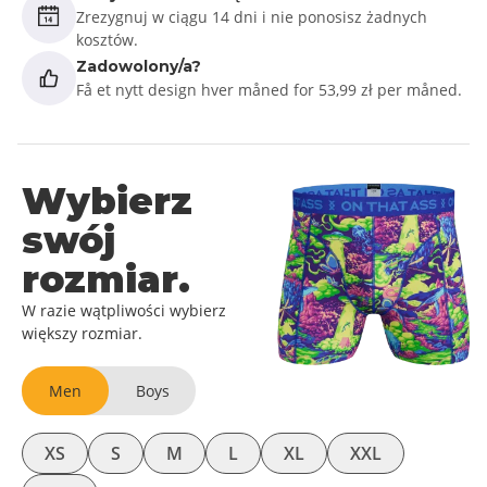
Zrezygnuj w ciągu 14 dni i nie ponosisz żadnych
kosztów.
Zadowolony/a?
Få et nytt design hver måned for 53,99 zł per måned.
Wybierz
swój
rozmiar.
W razie wątpliwości wybierz
większy rozmiar.
Men
Boys
XS
S
M
L
XL
XXL