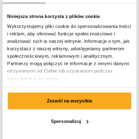
dane.
W ten sposób utworzysz konto i otrzymasz pierwszy bezpłatny
Niniejsza strona korzysta z plików cookie
bokserki.
Wykorzystujemy pliki cookie do spersonalizowania treści
E-mail*
i reklam, aby oferować funkcje społecznościowe i
analizować ruch w naszej witrynie. Informacje o tym, jak
korzystasz z naszej witryny, udostępniamy partnerom
Hasło*
społecznościowym, reklamowym i analitycznym.
Partnerzy mogą połączyć te informacje z innymi danymi
otrzymanymi od Ciebie lub uzyskanymi podczas
korzystania z ich usług.
Podaj adres dostawy.
Zezwól na wszystkie
Gdzie możemy dostarczyć twoje bokserki?
Spersonalizuj
Imię*
Nazwisko*