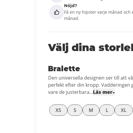
Nöjd?
Få en ny hipster varje månad och e
månad.
Välj dina storle
Bralette
Den universella designen ser till att v
perfekt efter din kropp. Vadderingen g
vare de justerbara...
Läs mer
XS
S
M
L
XL