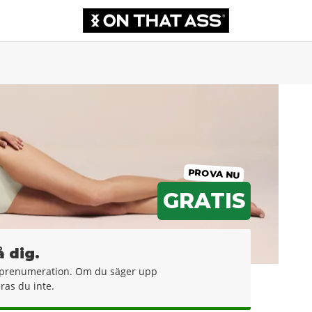
PROVA NU
GRATIS
å dig.
in prenumeration. Om du säger upp
as du inte.