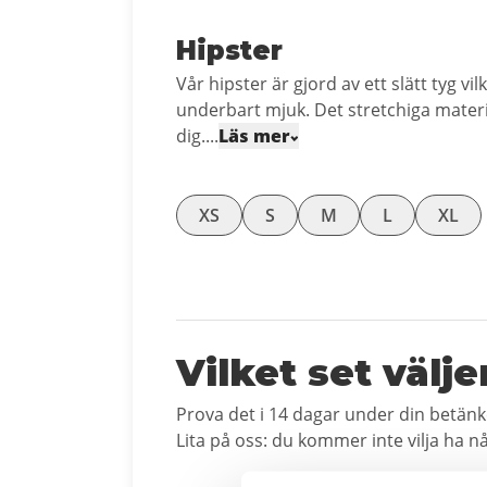
Hipster
Vår hipster är gjord av ett slätt tyg vi
underbart mjuk. Det stretchiga mater
dig....
Läs mer
XS
S
M
L
XL
Vilket set välje
Prova det i 14 dagar under din betänk
Lita på oss: du kommer inte vilja ha n