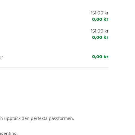
151,00 kr
0,00 kr
151,00 kr
0,00 kr
ar
0,00 kr
h upptäck den perfekta passformen.
ngenting.