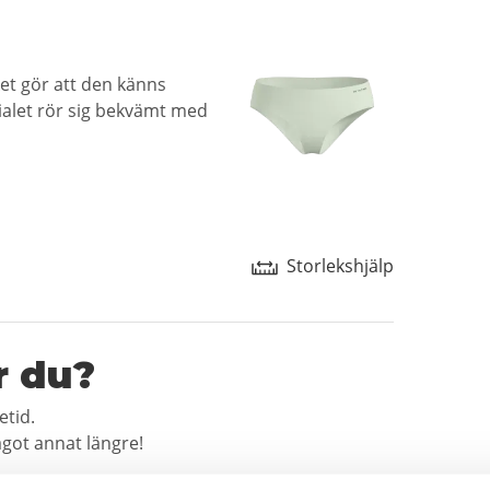
lket gör att den känns
ialet rör sig bekvämt med
Storlekshjälp
r du?
etid.
ågot annat längre!