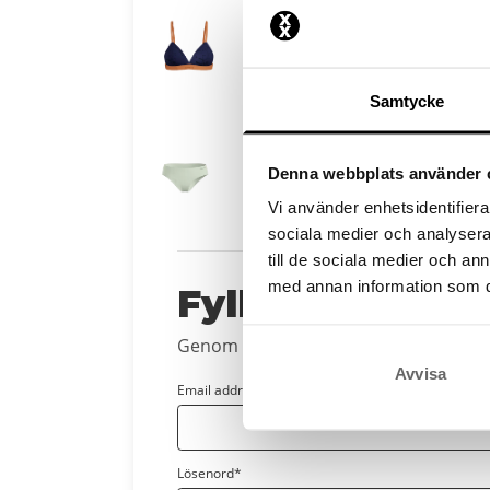
Välj din storlek för a
Samtycke
Välj din storlek för a
Denna webbplats använder 
Vi använder enhetsidentifierar
sociala medier och analysera 
till de sociala medier och a
med annan information som du 
Fyll i dina uppg
Genom att fortsätta skapar du ditt kont
Avvisa
Email address*
Lösenord*