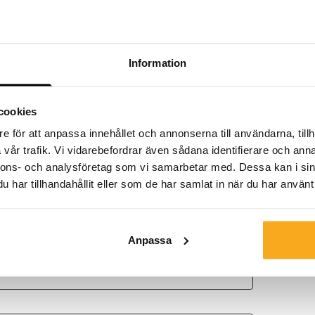
Lägg till storlek
tt välja design
Information
Lägg till storlek
tt välja design
cookies
e för att anpassa innehållet och annonserna till användarna, tillh
vår trafik. Vi vidarebefordrar även sådana identifierare och anna
nnons- och analysföretag som vi samarbetar med. Dessa kan i sin
har tillhandahållit eller som de har samlat in när du har använt 
ifter.
o och får din första gratis set.
Anpassa