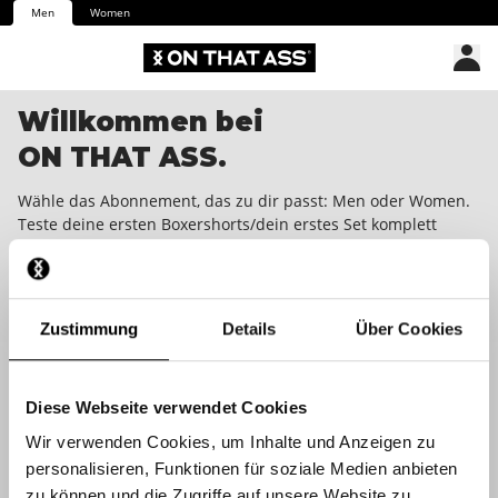
Men
Women
Willkommen bei
ON THAT ASS.
Wähle das Abonnement, das zu dir passt: Men oder Women.
Teste deine ersten Boxershorts/dein erstes Set komplett
gratis. Danach erhältst du jeden Monat eine tolle
Überraschung in deinen Briefkasten. Jederzeit mit einer
Kündigungsfrist von einem Monat kündbar. We dare you to
wear it!
Zustimmung
Details
Über Cookies
Diese Webseite verwendet Cookies
Wir verwenden Cookies, um Inhalte und Anzeigen zu
personalisieren, Funktionen für soziale Medien anbieten
zu können und die Zugriffe auf unsere Website zu