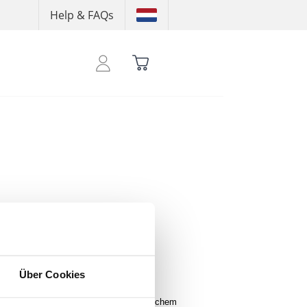
Help & FAQs
ein um deine Credits zu sehen
Über Cookies
ter kombiniert Stil und Komfort mit weichem