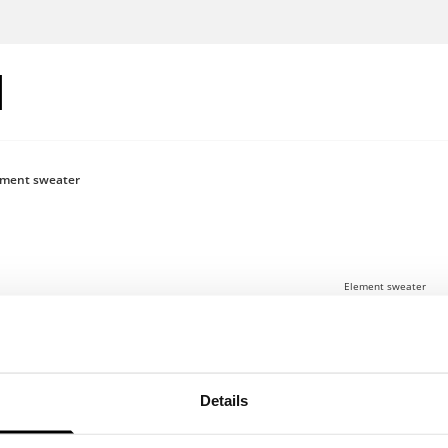
ement sweater
Element sweater
€100
Logge dich 
Details
Der Element Swea