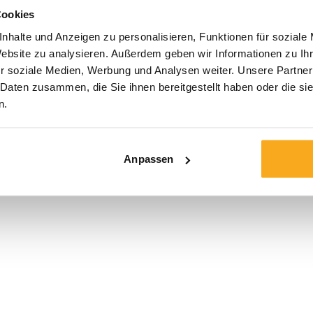
Baumwoll-Polyest
Cookies
Futter. Das zeitlo
nhalte und Anzeigen zu personalisieren, Funktionen für soziale
Brust machen dies
Website zu analysieren. Außerdem geben wir Informationen zu I
einfach so ganz l
r soziale Medien, Werbung und Analysen weiter. Unsere Partner
Jogginghose für 
 Daten zusammen, die Sie ihnen bereitgestellt haben oder die s
n.
Farbe:
Anpassen
Größe*