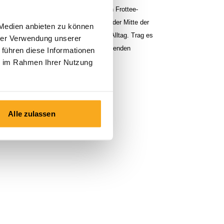
er-Gemisch und einem atmungsaktiven Frottee-
se Design und der dezente Logoprint in der Mitte der
 Medien anbieten zu können
es Sweatshirt absolut perfekt für den Alltag. Trag es
hrer Verwendung unserer
ässig oder kombiniere es mit einer passenden
 führen diese Informationen
den kompletten Look.
ie im Rahmen Ihrer Nutzung
Alle zulassen