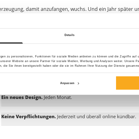
rzeugung, damit anzufangen, wuchs. Und ein Jahr später u
ar es soweit: ON THAT ASS war geboren.
r jeden Monat für ein neues Design. Wobei wir die Inspirat
Details
usikvideos an, manchmal aus vergangenen Tagen, oder wir 
gen zu personalisieren, Funktionen für soziale Medien anbieten zu können und die Zugriffe auf
werden von einem Tornado der Kreativität mitgerissen, der
 unserer Website an unsere Partner für soziale Medien, Werbung und Analysen weiter. Unsere Pa
 die Sie ihnen bereitgestellt haben oder die sie im Rahmen Ihrer Nutzung der Dienste gesamme
, jeden Monat hochwertige Boxershorts mit einem einzigartig
Anpassen
Ein neues Design.
Jeden Monat.
Keine Verpflichtungen.
Jederzeit und überall online kündbar.