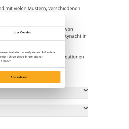
nd mit vielen Mustern, verschiedenen
ion für unsere Drucke wirklich von
Über Cookies
lassen uns während einer Partynacht in
 unsere Website zu analysieren. Außerdem
 jedes Mal zu den schönsten Kreationen
rtner führen diese Informationen
lt haben.
en Design zu erhalten.
Alle zulassen