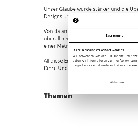
Unser Glaube wurde stärker und die Übe
Designs und kritischen Blicken weiter w
Von da an leben wir und unsere Mitgliede
Zustimmung
überall her bekommen. Wir sehen uns M
einer Metropole inspirieren.
Diese Webseite verwendet Cookies
Wir verwenden Cookies, um Inhalte und Anzei
All diese Erfahrungen und wilden Ideen 
geben wir Informationen zu Ihrer Verwendung
möglicherweise mit weiteren Daten zusammen,
führt. Und damit ist es endlich möglich
Ablehnen
Themen