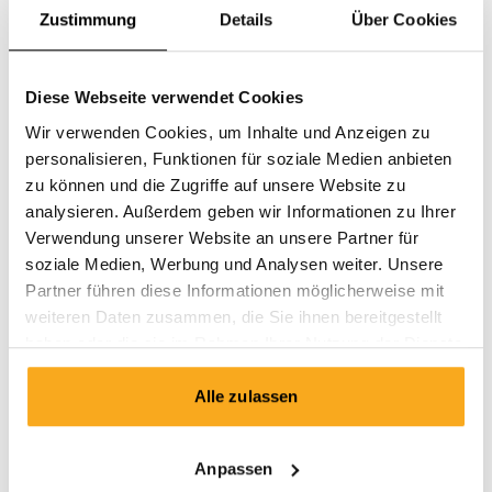
9. KÜNDIGUNG DES ABONNEMENTS
Zustimmung
Details
Über Cookies
10. PAUSIERUNG DES ABONNEMENTS
Diese Webseite verwendet Cookies
Wir verwenden Cookies, um Inhalte und Anzeigen zu
11. WIDERRUFSRECHT FÜR ABONNEMENTS
personalisieren, Funktionen für soziale Medien anbieten
zu können und die Zugriffe auf unsere Website zu
analysieren. Außerdem geben wir Informationen zu Ihrer
12. TREUEPROGRAMM
Verwendung unserer Website an unsere Partner für
soziale Medien, Werbung und Analysen weiter. Unsere
13. WIDERRUFSRECHT FÜR TREUEPRODUKTE
Partner führen diese Informationen möglicherweise mit
weiteren Daten zusammen, die Sie ihnen bereitgestellt
haben oder die sie im Rahmen Ihrer Nutzung der Dienste
14. PFLICHTEN DES ABONNENTEN
gesammelt haben.
Alle zulassen
15. KONFORMITÄT
Anpassen
16. PERSONENBEZOGENE DATEN