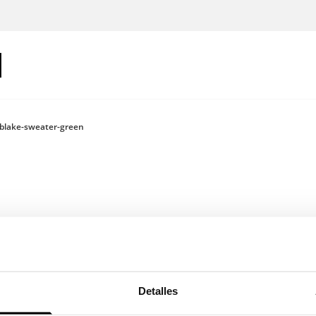
blake-sweater-green
Inicia sesión
Detalles
Color: