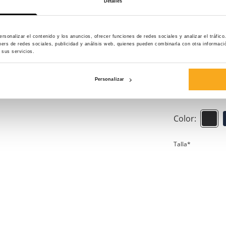
Detalles
ambos confeccion
350 gsm) para una
regular fit, capu
rsonalizar el contenido y los anuncios, ofrecer funciones de redes sociales y analizar el tráfi
ners de redes sociales, publicidad y análisis web, quienes pueden combinarla con otra informac
en el lado izquie
 sus servicios.
cómoda cintura elá
discretamente deba
Personalizar
relax en casa o pa
Color:
Talla*