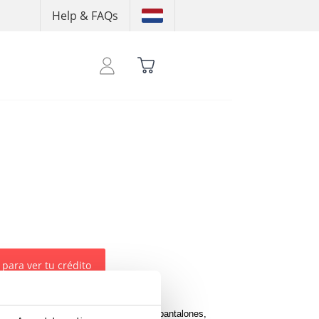
Help & FAQs
 para ver tu crédito
 Sweatsuit incluye una hoodie y unos pantalones,