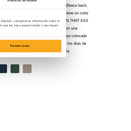
Acerca de las cookies
ados en 60% algodón y 40% poliéster (fleece back,
 sensación cálida y suave. La hoodie tiene un corte
cha ajustable y el logotipo completo de ON THAT ASS
co. Además, compartimos información sobre el
ión que les haya proporcionado o que hayan
rdo del pecho. Los pantalones cuentan con una
stica, dos bolsillos laterales y el logotipo colocado
jo del bolsillo izquierdo. Perfecto para los días de
Permitir todas
ra un look casual con estilo fuera de ella.