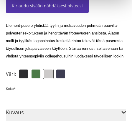
Kirjaudu sisään nähdäksesi pisteesi
Element-pusero yhdistää tyylin ja mukavuuden pehmeän puuvilla-
polyesterisekoituksen ja hengittävän froteevuoren ansiosta. Ajaton
malli ja tyylikäs logopainatus keskellä rintaa tekevät tästä puserosta
täydellisen jokapäiväiseen käyttöön. Stailaa rennosti sellaisenaan tai
yhdistä yhteensopiviin collegehousuihin luodaksesi täydellisen lookin.
Väri:
Koko*
Kuvaus