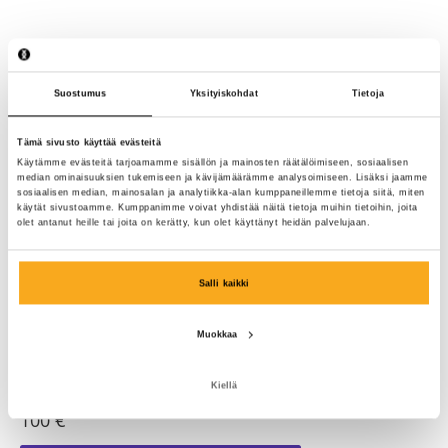
Suostumus
Yksityiskohdat
Tietoja
Tämä sivusto käyttää evästeitä
Käytämme evästeitä tarjoamamme sisällön ja mainosten räätälöimiseen, sosiaalisen
median ominaisuuksien tukemiseen ja kävijämäärämme analysoimiseen. Lisäksi jaamme
sosiaalisen median, mainosalan ja analytiikka-alan kumppaneillemme tietoja siitä, miten
käytät sivustoamme. Kumppanimme voivat yhdistää näitä tietoja muihin tietoihin, joita
olet antanut heille tai joita on kerätty, kun olet käyttänyt heidän palvelujaan.
Salli kaikki
Muokkaa
Kiellä
Element sweater
100 €